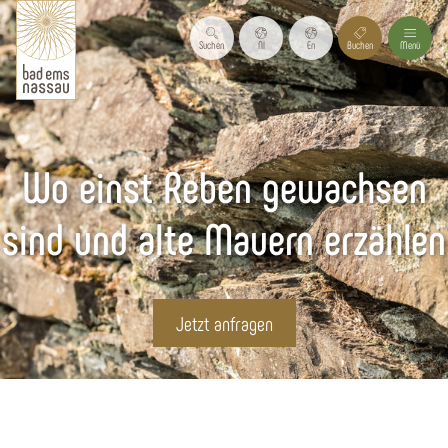
Suchen
Nl
En
Buchen
Menü
Wo einst Reben gewachsen
sind und alte Mauern erzählen
Jetzt anfragen
Startseite