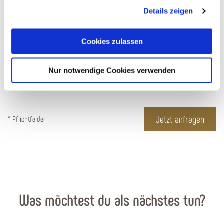
gesammelt haben. Sie geben Einwilligung zu unseren
die
Reisebedingungen für Pauschalangebote
zur Kenntnis
Details zeigen
Cookies, wenn Sie unsere Webseite weiterhin nutzen.
genommen.
Cookies zulassen
Datenschutz
*
Nur notwendige Cookies verwenden
Ja, ich bin mit den
Datenschutzbestimmungen
einverstanden*
* Pflichtfelder
Was möchtest du als nächstes tun?