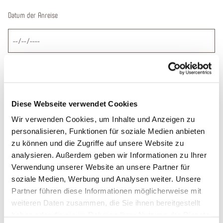
Datum der Anreise
Deine Nachricht
*
Diese Webseite verwendet Cookies
Wir verwenden Cookies, um Inhalte und Anzeigen zu
personalisieren, Funktionen für soziale Medien anbieten
zu können und die Zugriffe auf unsere Website zu
analysieren. Außerdem geben wir Informationen zu Ihrer
Bitte bestätigen Sie, dass Sie die folgenden Informationen zur Kenntnis
Verwendung unserer Website an unsere Partner für
genommen haben. (Zum Betrachten der PDF-Dokumente benötigen Sie den
soziale Medien, Werbung und Analysen weiter. Unsere
Acrobat Reader
, den Sie hier kostenlos herunterladen
*
Partner führen diese Informationen möglicherweise mit
weiteren Daten zusammen, die Sie ihnen bereitgestellt
Ja, ich habe das
Formblatt
zur Unterrichtung des Reisenden bei
haben oder die sie im Rahmen Ihrer Nutzung der Dienste
einer Pauschalreise zur Kenntnis genommen. Ebenfalls habe ich