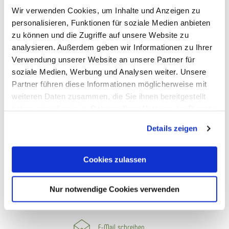
Wir verwenden Cookies, um Inhalte und Anzeigen zu
So erreichst du uns
personalisieren, Funktionen für soziale Medien anbieten
zu können und die Zugriffe auf unsere Website zu
Touristik Bad Ems-Nassau
analysieren. Außerdem geben wir Informationen zu Ihrer
Tel.: 02603-94150
Verwendung unserer Website an unsere Partner für
info@badems-nassau.info
soziale Medien, Werbung und Analysen weiter. Unsere
Partner führen diese Informationen möglicherweise mit
Tourist-Information in Bad Ems
weiteren Daten zusammen, die Sie ihnen bereitgestellt
Römerstraße 11, 56130 Bad Ems
haben oder die sie im Rahmen Ihrer Nutzung der Dienste
gesammelt haben. Sie geben Einwilligung zu unseren
Tourist-Information in Nassau
Details zeigen
Cookies, wenn Sie unsere Webseite weiterhin nutzen.
Amtsstraße 12, 56377 Nassau
Cookies zulassen
Nur notwendige Cookies verwenden
Wir freuen uns auf dich
E-Mail schreiben