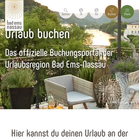
Suchen
Nl
En
Buchen
Menü
Urlaub buchen
Das offizielle Buchungsportal der
Urlaubsregion Bad Ems-Nassau
© Hotel Bad Emser Hof
Startseite
Hier kannst du deinen Urlaub an der