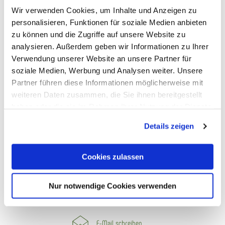
Wir verwenden Cookies, um Inhalte und Anzeigen zu
So erreichst du uns
personalisieren, Funktionen für soziale Medien anbieten
zu können und die Zugriffe auf unsere Website zu
Touristik Bad Ems-Nassau
analysieren. Außerdem geben wir Informationen zu Ihrer
Tel.: 02603-94150
Verwendung unserer Website an unsere Partner für
info@badems-nassau.info
soziale Medien, Werbung und Analysen weiter. Unsere
Partner führen diese Informationen möglicherweise mit
Tourist-Information in Bad Ems
weiteren Daten zusammen, die Sie ihnen bereitgestellt
Römerstraße 11, 56130 Bad Ems
haben oder die sie im Rahmen Ihrer Nutzung der Dienste
gesammelt haben. Sie geben Einwilligung zu unseren
Tourist-Information in Nassau
Details zeigen
Cookies, wenn Sie unsere Webseite weiterhin nutzen.
Amtsstraße 12, 56377 Nassau
Cookies zulassen
Nur notwendige Cookies verwenden
Wir freuen uns auf dich
E-Mail schreiben