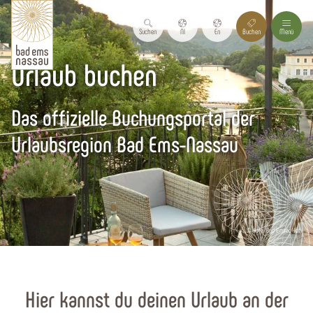
Suchen
Nl
En
Buchen
Menü
Urlaub buchen
Das offizielle Buchungsportal der
Urlaubsregion Bad Ems-Nassau
© Hotel Bad Emser Hof
Startseite
Hier kannst du deinen Urlaub an der