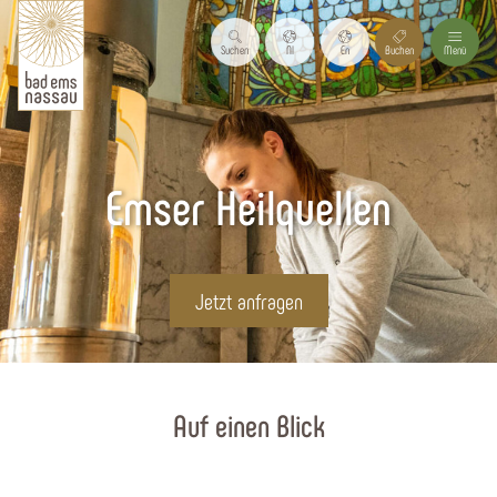
Suchen
Nl
En
Buchen
Menü
Emser Heilquellen
Jetzt anfragen
Startseite
Auf einen Blick