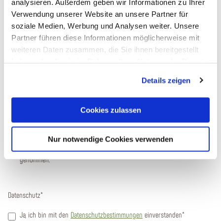
analysieren. Außerdem geben wir Informationen zu Ihrer
Verwendung unserer Website an unsere Partner für
soziale Medien, Werbung und Analysen weiter. Unsere
Partner führen diese Informationen möglicherweise mit
weiteren Daten zusammen, die Sie ihnen bereitgestellt
haben oder die sie im Rahmen Ihrer Nutzung der Dienste
gesammelt haben. Sie geben Einwilligung zu unseren
Bitte bestätigen Sie, dass Sie die folgenden Informationen zur Kenntnis
Details zeigen
Cookies, wenn Sie unsere Webseite weiterhin nutzen.
genommen haben. (Zum Betrachten der PDF-Dokumente benötigen Sie den
Acrobat Reader
, den Sie hier kostenlos herunterladen
*
Cookies zulassen
Ja, ich habe das
Formblatt
zur Unterrichtung des Reisenden bei
einer Pauschalreise zur Kenntnis genommen. Ebenfalls habe ich
Nur notwendige Cookies verwenden
die
Reisebedingungen für Pauschalangebote
zur Kenntnis
genommen.
Datenschutz
*
Ja, ich bin mit den
Datenschutzbestimmungen
einverstanden*