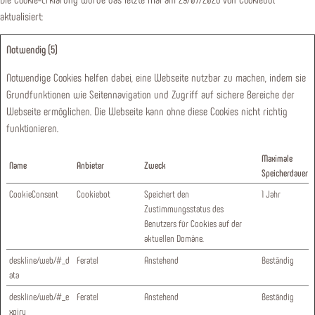
aktualisiert:
Notwendig (5)
Notwendige Cookies helfen dabei, eine Webseite nutzbar zu machen, indem sie
Grundfunktionen wie Seitennavigation und Zugriff auf sichere Bereiche der
Webseite ermöglichen. Die Webseite kann ohne diese Cookies nicht richtig
funktionieren.
Maximale
Name
Anbieter
Zweck
Speicherdauer
CookieConsent
Cookiebot
Speichert den
1 Jahr
Zustimmungsstatus des
Benutzers für Cookies auf der
aktuellen Domäne.
deskline/web/#_d
Feratel
Anstehend
Beständig
ata
deskline/web/#_e
Feratel
Anstehend
Beständig
xpiry