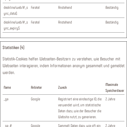
deskline/web/#_s
Feratel
Anstehend
Beständig
ync_data$
deskline/web/#_s
Feratel
Anstehend
Beständig
ync_expiry$
Statistiken (4)
Statistik-Cookies helfen Webseiten-Besitzern zu verstehen, wie Besucher mit
Webseiten interagieren, indem Informationen anonym gesammelt und gemeldet
werden.
Maximale
Name
Anbieter
Zweck
Speicherdauer
_ga
Google
Registriert eine eindeutige ID, die
2 Jahre
verwendet wird, um statistische
Daten dazu, wie der Besucher die
Website nutzt, zu generieren.
_ga_#
Google
Sammelt Daten dazu, wie oft ein
2 Jahre