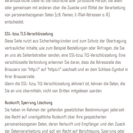
Verantwortliche Stelle ist die natürliche oder juristische Person, die allein
oder gemeinsam mit anderen über die Zwecke und Mittel der Verarbeitung
von personenbezogenen Daten (z.B. Namen, E-Mail-Adressen o. Ä.)
entscheidet.
SSL- bzw. TLS-Verschlüsselung
Diese Seite nutzt aus Sicherheitsgründen und zum Schutz der Übertragung
vertraulicher Inhalte, wie zum Beispiel Bestellungen oder Anfragen, die Sie
an uns als Seitenbetreiber senden, eine SSL-bzw. TLS-Verschlüsselung. Eine
verschlüsselte Verbindung erkennen Sie daran, dass die Adresszeile des
Browsers von “http://” auf “https://” wechselt und an dem Schloss-Symbol in
Ihrer Browserzeile.
Wenn die SSL- bzw. TLS-Verschlüsselung aktiviert ist, können die Daten, die
Sie an uns übermitteln, nicht von Dritten mitgelesen werden.
Auskunft, Sperrung, Löschung
Sie haben im Rahmen der geltenden gesetzlichen Bestimmungen jederzeit
das Recht auf unentgeltliche Auskunft über Ihre gespeicherten
personenbezogenen Daten, deren Herkunft und Empfänger und den Zweck
der Datenverarbeitung und ggf. ein Recht auf Berichtigung, Sperrung oder