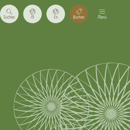
Suchen
Nl
En
Buchen
Menü