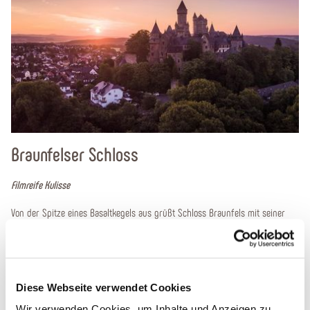
Braunfelser Schloss
D
Filmreife Kulisse
Ei
Von der Spitze eines Basaltkegels aus grüßt Schloss Braunfels mit seiner
Au
zinnenreichen Silhouette seine Besucher schon von weitem.
üb
Diese Webseite verwendet Cookies
Wir verwenden Cookies, um Inhalte und Anzeigen zu