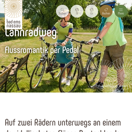
Suchen
Nl
En
Buchen
Menü
Lahnradweg
Flussromantik per Pedal
© Lahntal Tourismus Verband
Startseite
Wandern, Rad & Wasser
Radfahren
Auf zwei Rädern unterwegs an einem