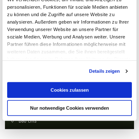
personalisieren, Funktionen für soziale Medien anbieten
Hier geht’s zur Routenbeschreibung
zu können und die Zugriffe auf unsere Website zu
analysieren. Außerdem geben wir Informationen zu Ihrer
Verwendung unserer Website an unsere Partner für
soziale Medien, Werbung und Analysen weiter. Unsere
247,0 km
© Lahntal Tourismus Verband/Dominik Ketz
Partner führen diese Informationen möglicherweise mit
weiteren Daten zusammen, die Sie ihnen bereitgestellt
haben oder die sie im Rahmen Ihrer Nutzung der Dienste
gesammelt haben. Sie geben Einwilligung zu unseren
Details zeigen
Cookies, wenn Sie unsere Webseite weiterhin nutzen.
Cookies zulassen
Lahnradweg - Komplette Tour
Nur notwendige Cookies verwenden
Bad Ems