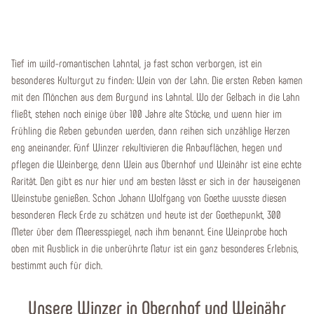
Tief im wild-romantischen Lahntal, ja fast schon verborgen, ist ein
besonderes Kulturgut zu finden: Wein von der Lahn. Die ersten Reben kamen
mit den Mönchen aus dem Burgund ins Lahntal. Wo der Gelbach in die Lahn
fließt, stehen noch einige über 100 Jahre alte Stöcke, und wenn hier im
Frühling die Reben gebunden werden, dann reihen sich unzählige Herzen
eng aneinander. Fünf Winzer rekultivieren die Anbauflächen, hegen und
pflegen die Weinberge, denn Wein aus Obernhof und Weinähr ist eine echte
Rarität. Den gibt es nur hier und am besten lässt er sich in der hauseigenen
Weinstube genießen. Schon Johann Wolfgang von Goethe wusste diesen
besonderen Fleck Erde zu schätzen und heute ist der Goethepunkt, 300
Meter über dem Meeresspiegel, nach ihm benannt. Eine Weinprobe hoch
oben mit Ausblick in die unberührte Natur ist ein ganz besonderes Erlebnis,
bestimmt auch für dich.
Unsere Winzer in Obernhof und Weinähr