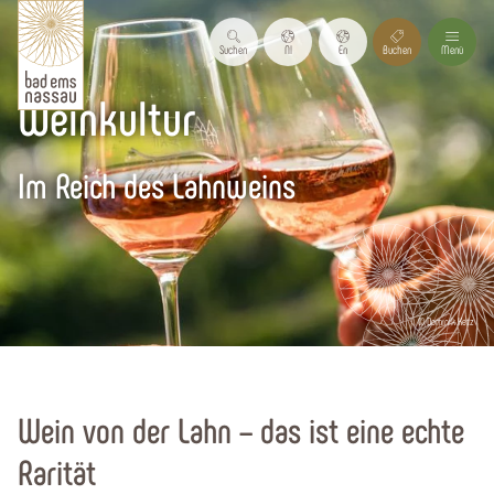
Suchen
Nl
En
Buchen
Menü
Weinkultur
Im Reich des Lahnweins
© Dominik Ketz
Startseite
Genuss & Kultur
Wein von der Lahn – das ist eine echte
Rarität