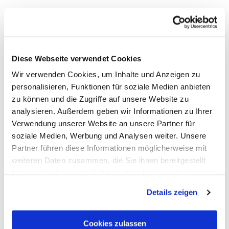
Diese Webseite verwendet Cookies
Wir verwenden Cookies, um Inhalte und Anzeigen zu
personalisieren, Funktionen für soziale Medien anbieten
Wir sind für dich da
zu können und die Zugriffe auf unsere Website zu
analysieren. Außerdem geben wir Informationen zu Ihrer
Verwendung unserer Website an unsere Partner für
soziale Medien, Werbung und Analysen weiter. Unsere
Partner führen diese Informationen möglicherweise mit
So erreichst du uns
weiteren Daten zusammen, die Sie ihnen bereitgestellt
haben oder die sie im Rahmen Ihrer Nutzung der Dienste
Touristik Bad Ems-Nassau
gesammelt haben. Sie geben Einwilligung zu unseren
Tel.: 02603-94150
Details zeigen
Cookies, wenn Sie unsere Webseite weiterhin nutzen.
info@badems-nassau.info
Tourist-Information in Bad Ems
Cookies zulassen