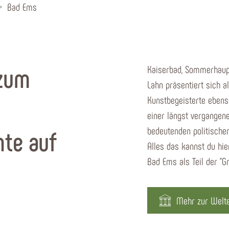
Bad Ems
 zum
Kaiserbad, Sommerhaupts
Lahn präsentiert sich 
Kunstbegeisterte ebenso
einer längst vergangen
bedeutenden politische
hte auf
Alles das kannst du hie
Bad Ems als Teil der "
Mehr zur Welt