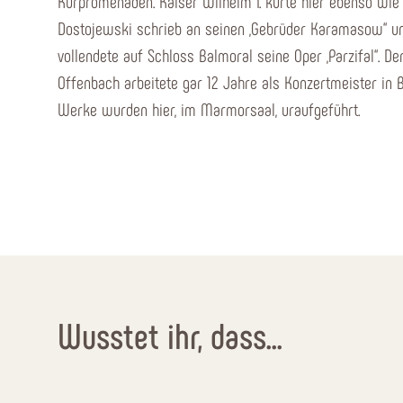
Kurpromenaden. Kaiser Wilhelm I. kurte hier ebenso wie Z
Dostojewski schrieb an seinen „Gebrüder Karamasow“ u
vollendete auf Schloss Balmoral seine Oper „Parzifal“. 
Offenbach arbeitete gar 12 Jahre als Konzertmeister in B
Werke wurden hier, im Marmorsaal, uraufgeführt.
Wusstet ihr, dass...