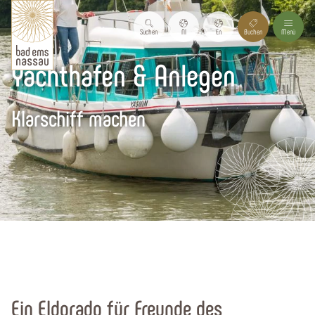
Suchen
Nl
En
Buchen
Menü
Yachthafen & Anlegen
Klarschiff machen
Startseite
Wandern, Rad & Wasser
Wassersport
Ein Eldorado für Freunde des