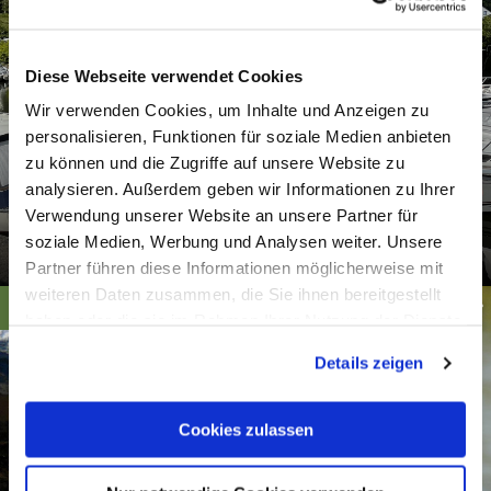
Diese Webseite verwendet Cookies
Wir verwenden Cookies, um Inhalte und Anzeigen zu
personalisieren, Funktionen für soziale Medien anbieten
zu können und die Zugriffe auf unsere Website zu
analysieren. Außerdem geben wir Informationen zu Ihrer
Yachthafen Bad Ems GmbH "Kutscher's Marina"
Verwendung unserer Website an unsere Partner für
soziale Medien, Werbung und Analysen weiter. Unsere
Bad Ems
Partner führen diese Informationen möglicherweise mit
weiteren Daten zusammen, die Sie ihnen bereitgestellt
Pixabay
haben oder die sie im Rahmen Ihrer Nutzung der Dienste
gesammelt haben. Sie geben Einwilligung zu unseren
Details zeigen
Cookies, wenn Sie unsere Webseite weiterhin nutzen.
Cookies zulassen