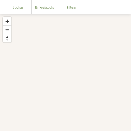
Suchen
Umkreissuche
Filtern
Suchen
Nl
En
Buchen
Menü
Interaktive Karte
Bad Ems-Nassau auf der Karte
Startseite
Urlaubsregion
Hier findest du alles was du suchst auf
einen Blick