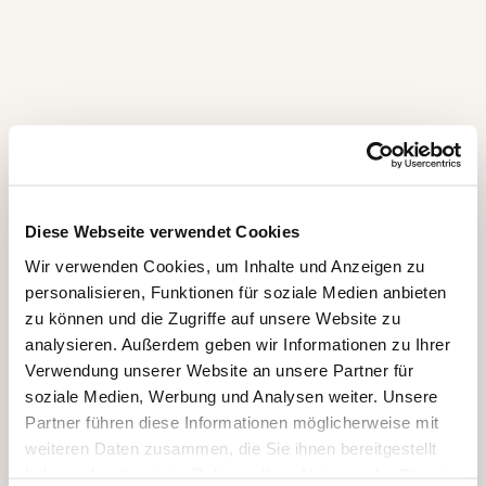
So erreichst du uns
Touristik Bad Ems-Nassau
Tel.: 02603-94150
info@badems-nassau.info
Tourist-Information in Bad Ems
Römerstraße 11, 56130 Bad Ems
Diese Webseite verwendet Cookies
Tourist-Information in Nassau
Wir verwenden Cookies, um Inhalte und Anzeigen zu
Amtsstraße 12, 56377 Nassau
personalisieren, Funktionen für soziale Medien anbieten
zu können und die Zugriffe auf unsere Website zu
analysieren. Außerdem geben wir Informationen zu Ihrer
Verwendung unserer Website an unsere Partner für
soziale Medien, Werbung und Analysen weiter. Unsere
Wir freuen uns auf dich
Partner führen diese Informationen möglicherweise mit
Karte wird geladen...
weiteren Daten zusammen, die Sie ihnen bereitgestellt
haben oder die sie im Rahmen Ihrer Nutzung der Dienste
E-Mail schreiben