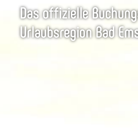
Das offizielle Buchung
Urlaubsregion Bad Em