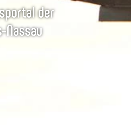
sportal der
s-Nassau