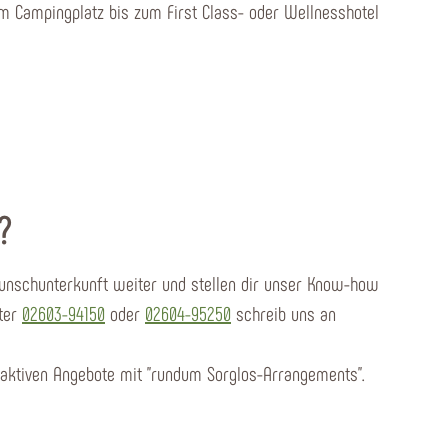
m Campingplatz bis zum First Class- oder Wellnesshotel
?
Wunschunterkunft weiter und stellen dir unser Know-how
nter
02603-94150
oder
02604-95250
schreib uns an
raktiven Angebote mit "rundum Sorglos-Arrangements".