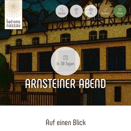
Suchen
Nl
En
Buchen
Menü
In 39 Tagen
ARNSTEINER ABEND
Startseite
Auf einen Blick