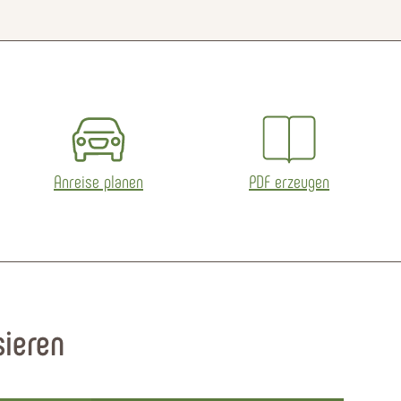
© MapTiler
© OpenStreetMap contributors
Anreise planen
PDF erzeugen
sieren