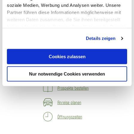
soziale Medien, Werbung und Analysen weiter. Unsere
Amtsstraße 12, 56377 Nassau
Partner führen diese Informationen möglicherweise mit
weiteren Daten zusammen, die Sie ihnen bereitgestellt
haben oder die sie im Rahmen Ihrer Nutzung der Dienste
gesammelt haben. Sie geben Einwilligung zu unseren
Details zeigen
Cookies, wenn Sie unsere Webseite weiterhin nutzen.
Wir freuen uns auf dich
Cookies zulassen
E-Mail schreiben
Kontaktformular
Nur notwendige Cookies verwenden
Prospekte bestellen
Anreise planen
Öffnungszeiten