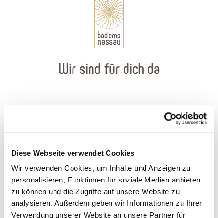
Wir sind für dich da
So erreichst du uns
Touristik Bad Ems-Nassau
Diese Webseite verwendet Cookies
Tel.: 02603-94150
info@badems-nassau.info
Wir verwenden Cookies, um Inhalte und Anzeigen zu
personalisieren, Funktionen für soziale Medien anbieten
Tourist-Information in Bad Ems
zu können und die Zugriffe auf unsere Website zu
Römerstraße 11, 56130 Bad Ems
analysieren. Außerdem geben wir Informationen zu Ihrer
Verwendung unserer Website an unsere Partner für
Tourist-Information in Nassau