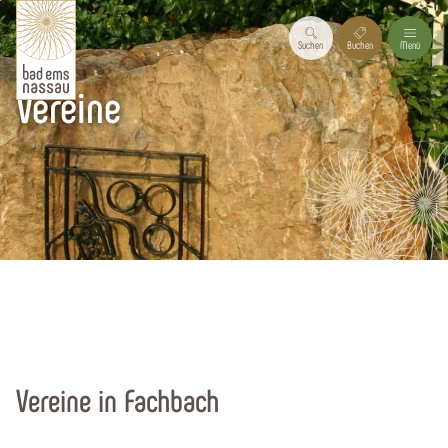
Suchen
Buchen
Menü
Vereine
Startseite
Urlaubsregion
Urlaubsorte
Alle Orte
Fachbach
Gemeinde
Vereine in Fachbach