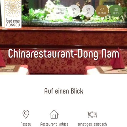
Suchen
Nl
En
Buchen
Menü
Chinarestaurant-Dong Nam
Startseite
Auf einen Blick
Nassau
Restaurant, Imbiss
sonstiges, asiatisch