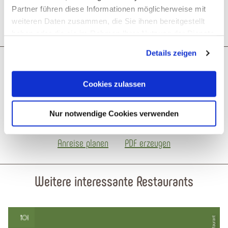
Ruhetage
Partner führen diese Informationen möglicherweise mit
weiteren Daten zusammen, die Sie ihnen bereitgestellt
haben oder die sie im Rahmen Ihrer Nutzung der Dienste
gesammelt haben. Sie geben Einwilligung zu unseren
Details zeigen
Cookies, wenn Sie unsere Webseite weiterhin nutzen.
Was möchtest du als nächstes tun?
Cookies zulassen
Nur notwendige Cookies verwenden
Anreise planen
PDF erzeugen
Weitere interessante Restaurants