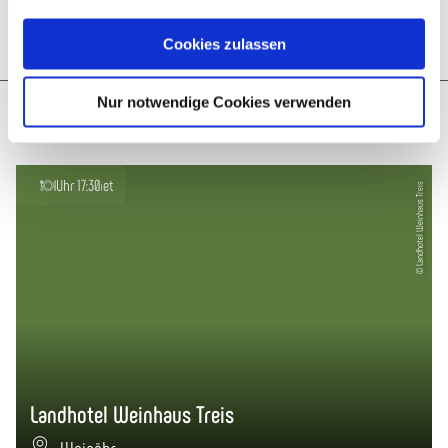
Anreise planen
PDF erzeugen
Cookies zulassen
Nur notwendige Cookies verwenden
Weitere interessante Restaurants
öffnet um 17:30 Uhr
© Landhotel Weinhaus Treis
Landhotel Weinhaus Treis
Weinähr