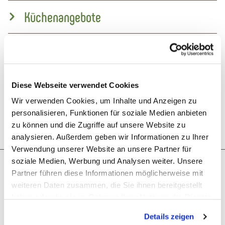
Küchenangebote
Raucher
Spezialitäten
Diese Webseite verwendet Cookies
Wir verwenden Cookies, um Inhalte und Anzeigen zu
Ruhetage
personalisieren, Funktionen für soziale Medien anbieten
zu können und die Zugriffe auf unsere Website zu
analysieren. Außerdem geben wir Informationen zu Ihrer
Verwendung unserer Website an unsere Partner für
soziale Medien, Werbung und Analysen weiter. Unsere
Was möchtest du als nächstes tun?
Partner führen diese Informationen möglicherweise mit
weiteren Daten zusammen, die Sie ihnen bereitgestellt
haben oder die sie im Rahmen Ihrer Nutzung der Dienste
gesammelt haben. Sie geben Einwilligung zu unseren
Details zeigen
Cookies, wenn Sie unsere Webseite weiterhin nutzen.