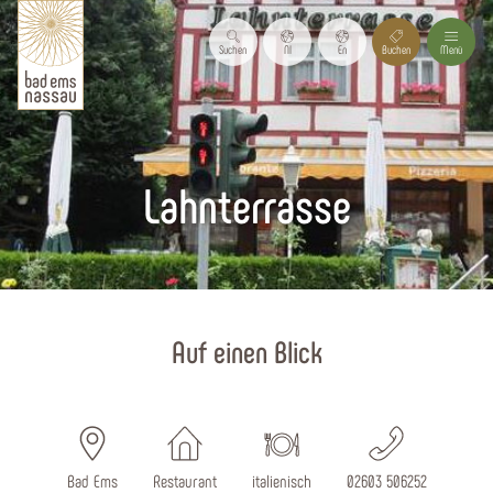
Suchen
Nl
En
Buchen
Menü
Lahnterrasse
Startseite
Auf einen Blick
Bad Ems
Restaurant
italienisch
02603 506252