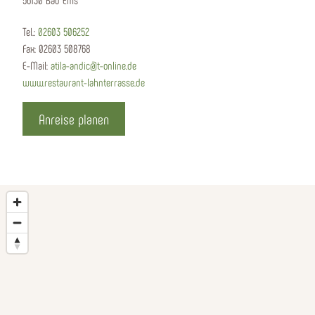
Tel.:
02603 506252
Fax:
02603 508768
E-Mail:
atila-andic@t-online.de
www.restaurant-lahnterrasse.de
Anreise planen