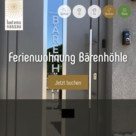
Suchen
Nl
En
Buchen
Menü
Ferienwohnung Bärenhöhle
Jetzt buchen