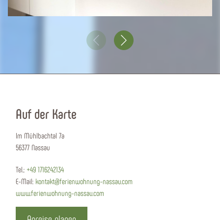
Auf der Karte
Im Mühlbachtal 7a
56377 Nassau
Tel.:
+49 1716242134
E-Mail:
kontakt@ferienwohnung-nassau.com
www.ferienwohnung-nassau.com
Anreise planen