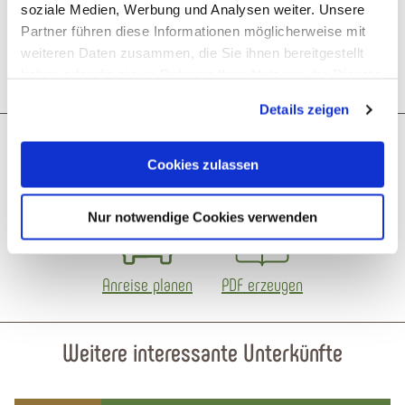
soziale Medien, Werbung und Analysen weiter. Unsere
Partner führen diese Informationen möglicherweise mit
Weitere Infos
weiteren Daten zusammen, die Sie ihnen bereitgestellt
haben oder die sie im Rahmen Ihrer Nutzung der Dienste
gesammelt haben. Sie geben Einwilligung zu unseren
Details zeigen
Cookies, wenn Sie unsere Webseite weiterhin nutzen.
Was möchtest du als nächstes tun?
Cookies zulassen
Nur notwendige Cookies verwenden
Anreise planen
PDF erzeugen
Weitere interessante Unterkünfte