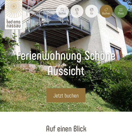
Suchen
Nl
En
Buchen
Menü
Ferienwohnung Schöne
Aussicht
Jetzt buchen
Startseite
Auf einen Blick