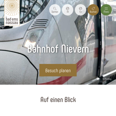
Suchen
Nl
En
Buchen
Menü
Bahnhof Nievern
Besuch planen
© Pixabay
Startseite
Auf einen Blick