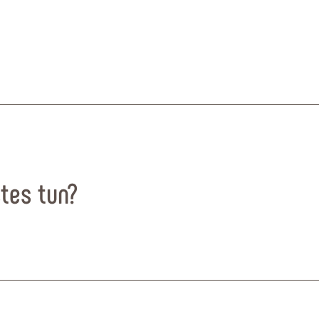
© MapTiler
© OpenStr
tes tun?