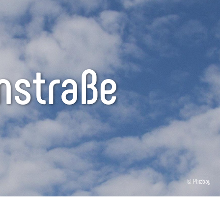
nstraße
© Pixabay