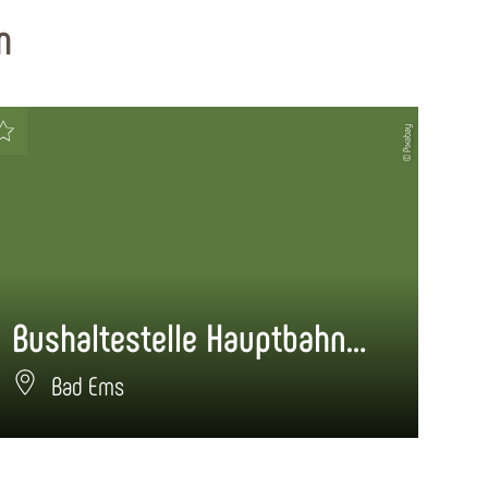
n
© Pixabay
Bushaltestelle Hauptbahnhof
Bu
Bad Ems