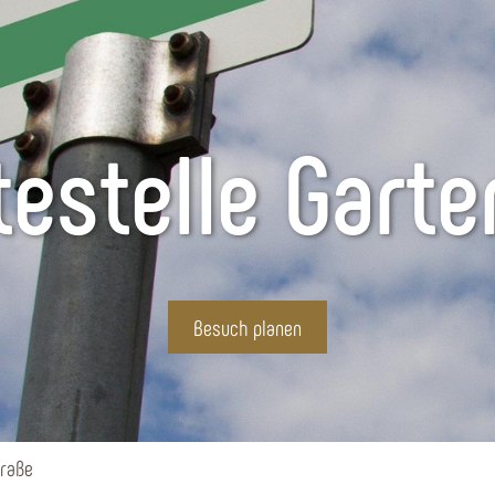
testelle Garte
Besuch planen
traße