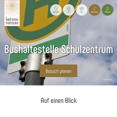
Suchen
Nl
En
Buchen
Menü
Bushaltestelle Schulzentrum
Besuch planen
© Pixabay
Startseite
Auf einen Blick