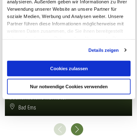
analysieren. Außerdem geben wir Informationen zu Ihrer
Das könnte dich auch interessieren
Verwendung unserer Website an unsere Partner für
soziale Medien, Werbung und Analysen weiter. Unsere
Partner führen diese Informationen möglicherweise mit
© Pixabay
weiteren Daten zusammen, die Sie ihnen bereitgestellt
haben oder die sie im Rahmen Ihrer Nutzung der Dienste
gesammelt haben. Sie geben Einwilligung zu unseren
Details zeigen
Cookies, wenn Sie unsere Webseite weiterhin nutzen.
Cookies zulassen
Nur notwendige Cookies verwenden
Bushaltestelle Kurhotel
Bad Ems