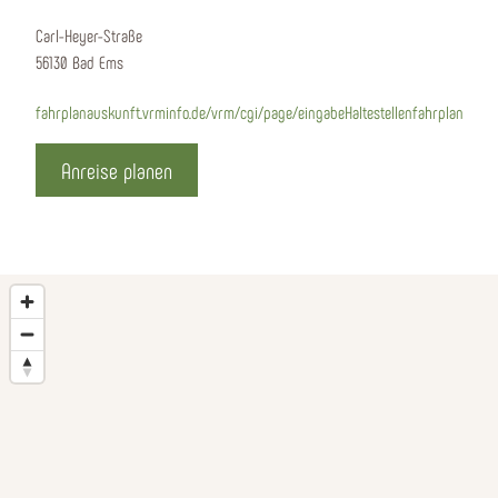
Carl-Heyer-Straße
56130 Bad Ems
fahrplanauskunft.vrminfo.de/vrm/cgi/page/eingabeHaltestellenfahrplan
Anreise planen