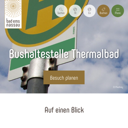
Suchen
Nl
En
Buchen
Menü
Bushaltestelle Thermalbad
Besuch planen
© Pixabay
Startseite
Auf einen Blick