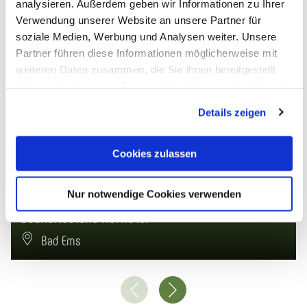
analysieren. Außerdem geben wir Informationen zu Ihrer
Das könnte dich auch interessieren
Verwendung unserer Website an unsere Partner für
soziale Medien, Werbung und Analysen weiter. Unsere
Partner führen diese Informationen möglicherweise mit
© Pixabay
weiteren Daten zusammen, die Sie ihnen bereitgestellt
haben oder die sie im Rahmen Ihrer Nutzung der Dienste
gesammelt haben. Sie geben Einwilligung zu unseren
Details zeigen
Cookies, wenn Sie unsere Webseite weiterhin nutzen.
Cookies zulassen
Nur notwendige Cookies verwenden
Bushaltestelle Kurhotel
Bad Ems