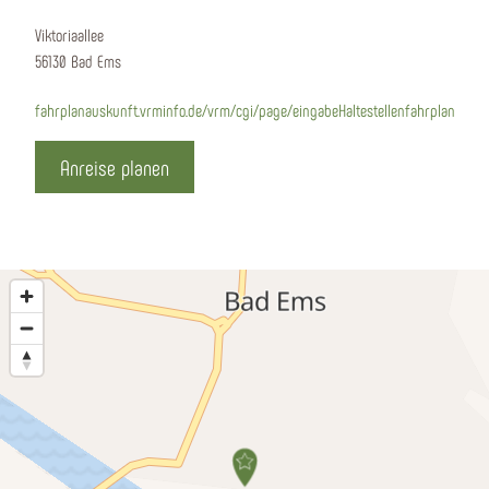
Viktoriaallee
56130 Bad Ems
fahrplanauskunft.vrminfo.de/vrm/cgi/page/eingabeHaltestellenfahrplan
Anreise planen