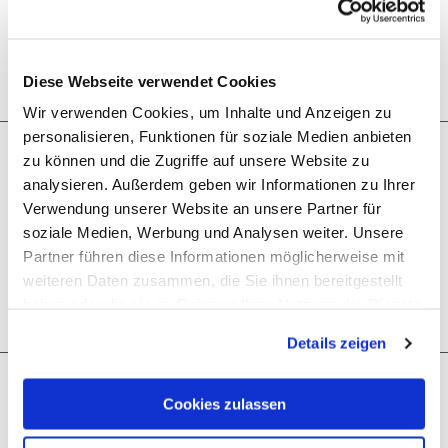
Ruhetage
Diese Webseite verwendet Cookies
Wir verwenden Cookies, um Inhalte und Anzeigen zu
personalisieren, Funktionen für soziale Medien anbieten
zu können und die Zugriffe auf unsere Website zu
Was möchtest du als nächstes tun?
analysieren. Außerdem geben wir Informationen zu Ihrer
Verwendung unserer Website an unsere Partner für
soziale Medien, Werbung und Analysen weiter. Unsere
Partner führen diese Informationen möglicherweise mit
weiteren Daten zusammen, die Sie ihnen bereitgestellt
haben oder die sie im Rahmen Ihrer Nutzung der Dienste
Anreise planen
PDF erzeugen
gesammelt haben. Sie geben Einwilligung zu unseren
Details zeigen
Cookies, wenn Sie unsere Webseite weiterhin nutzen.
Das könnte dich auch interessieren
Cookies zulassen