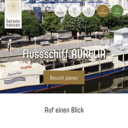
Suchen
Nl
En
Buchen
Menü
Flussschiff AURELIA
Besuch planen
© Sunflower
Startseite
Auf einen Blick