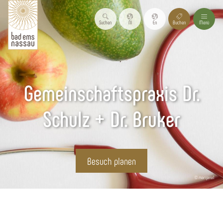
Suchen
Nl
En
Buchen
Menü
Gemeinschaftspraxis Dr.
Schulz + Dr. Bruker
Besuch planen
© marijana1
Startseite