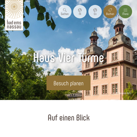
Suchen
Nl
En
Buchen
Menü
Haus Vier Türme
Besuch planen
© Dominik Ketz
Startseite
Auf einen Blick