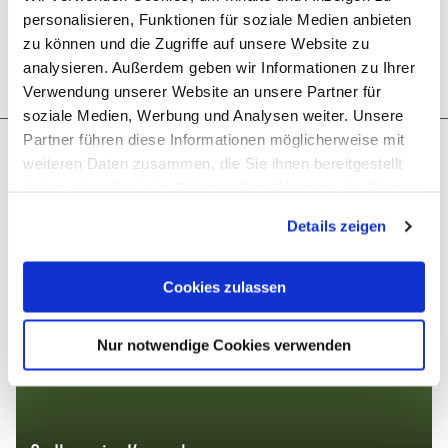
personalisieren, Funktionen für soziale Medien anbieten
zu können und die Zugriffe auf unsere Website zu
analysieren. Außerdem geben wir Informationen zu Ihrer
Anreise planen
PDF erzeugen
Verwendung unserer Website an unsere Partner für
soziale Medien, Werbung und Analysen weiter. Unsere
Partner führen diese Informationen möglicherweise mit
Das könnte dich auch interessieren
weiteren Daten zusammen, die Sie ihnen bereitgestellt
haben oder die sie im Rahmen Ihrer Nutzung der Dienste
gesammelt haben. Sie geben Einwilligung zu unseren
Details zeigen
Cookies, wenn Sie unsere Webseite weiterhin nutzen.
Cookies zulassen
Nur notwendige Cookies verwenden