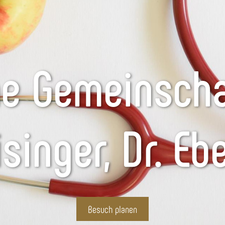
he Gemeinscha
singer, Dr. Eb
Besuch planen