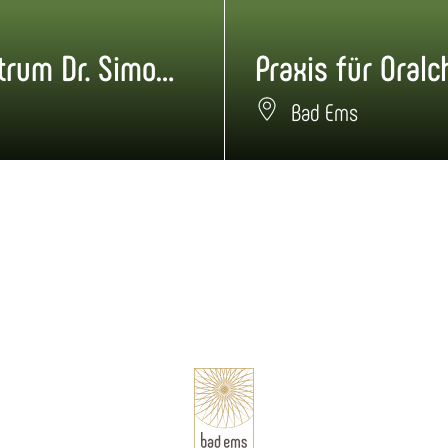
Hausarztzentrum Dr. Simons + Dr. Schwab
Bad Ems