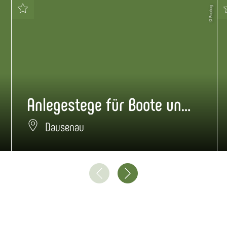
© Pixabay
Anlegestege für Boote und Schiffe Hotel Lahnhof Dausenau
Dausenau