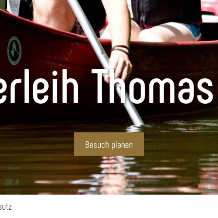
rleih Thomas
Besuch planen
eutz