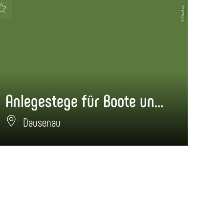
© Pixabay
Anlegestege für Boote und Schiffe Dausenau
Dausenau