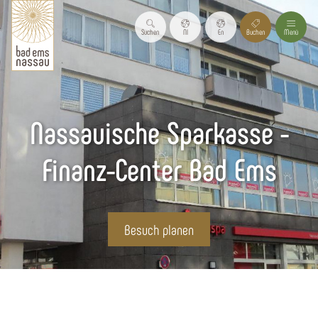
Suchen
Nl
En
Buchen
Menü
Nassauische Sparkasse -
Finanz-Center Bad Ems
Besuch planen
Startseite