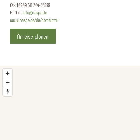
Fax:
(0049)611 364-55299
E-Mail:
info@naspa.de
www.naspa.de/de/home.html
Anreise planen