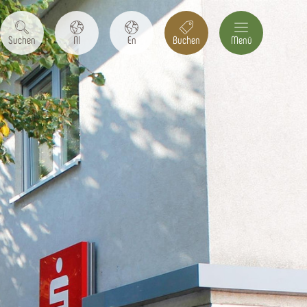
Suchen
Nl
En
Buchen
Menü