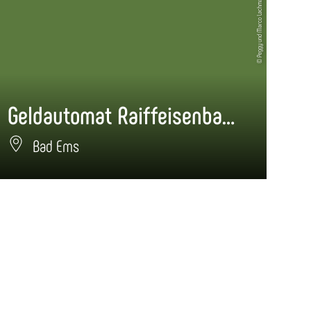
© Peggy und Marco Lachmann-Anke
Geldautomat Raiffeisenbank SB-Center
Bad Ems