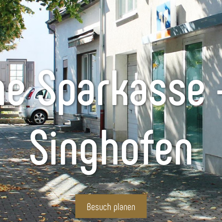
e Sparkasse 
Singhofen
Besuch planen