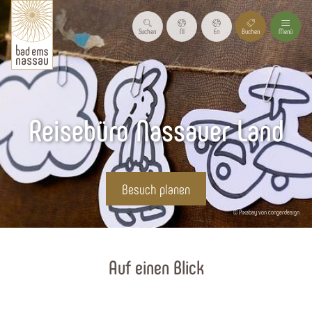
Suchen
Nl
En
Buchen
Menü
Reisebüro Nassauer Land
Besuch planen
© Pixabay von congerdesign
Startseite
Auf einen Blick