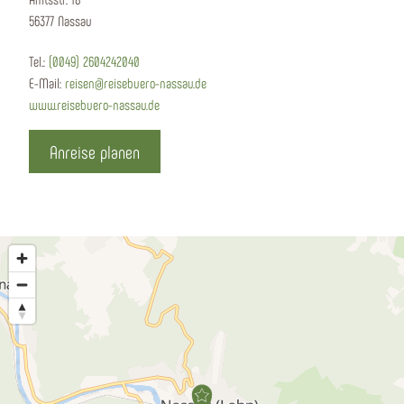
56377 Nassau
Tel.:
(0049) 2604242040
E-Mail:
reisen@reisebuero-nassau.de
www.reisebuero-nassau.de
Anreise planen