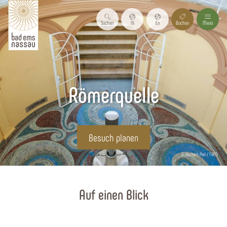
Suchen
Nl
En
Buchen
Menü
Römerquelle
Besuch planen
© Herbert Piel / TBEN
Startseite
Auf einen Blick