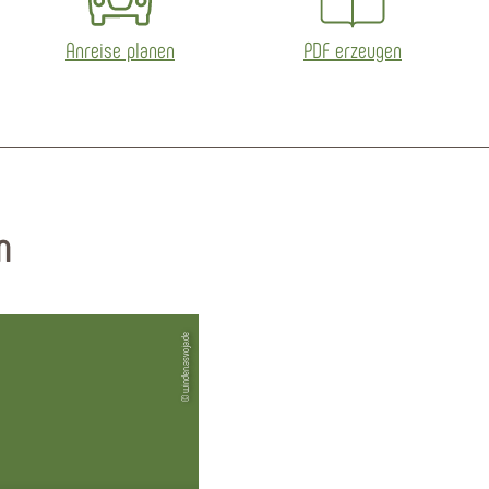
Anreise planen
PDF erzeugen
n
© winden.asvoja.de