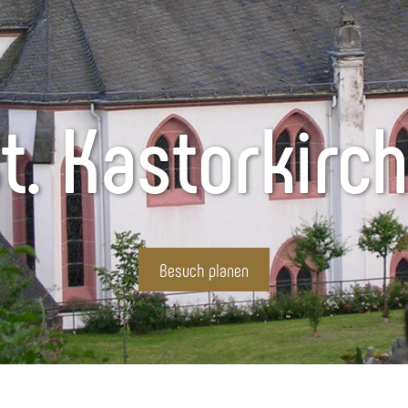
t. Kastorkirc
Besuch planen