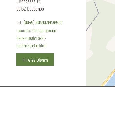
Kirchgasse 15
56132 Dausenau
Tel.:
(0049) 0049026036565
www.kirchengemeinde-
dausenau.info/st-
kastorkirche.html
Anreise planen