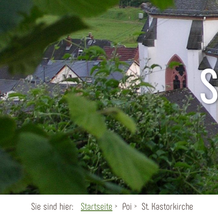
S
Sie sind hier:
Startseite
Poi
St. Kastorkirche