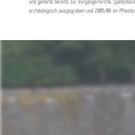
und gehörte bereits zur Vorgängerkirche. Spätestens
archäologisch ausgegraben und 2005/06 im Pflaster