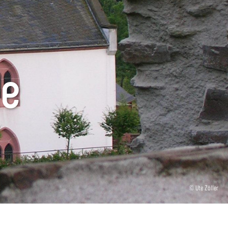
he
© Ute Zöller