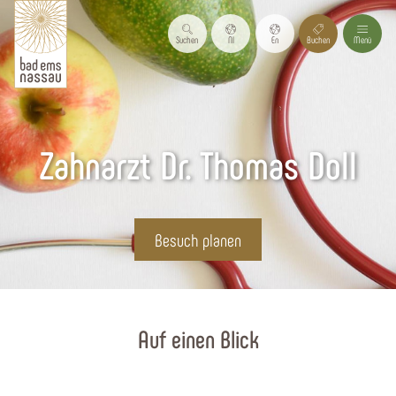
Suchen
Nl
En
Buchen
Menü
Zahnarzt Dr. Thomas Doll
Besuch planen
Startseite
Auf einen Blick