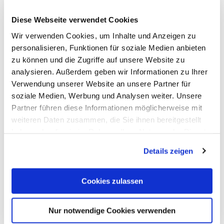
Diese Webseite verwendet Cookies
Wir verwenden Cookies, um Inhalte und Anzeigen zu
personalisieren, Funktionen für soziale Medien anbieten
zu können und die Zugriffe auf unsere Website zu
analysieren. Außerdem geben wir Informationen zu Ihrer
Zahnarzt Dr. Thomas Schoor
Verwendung unserer Website an unsere Partner für
Bad Ems
soziale Medien, Werbung und Analysen weiter. Unsere
Partner führen diese Informationen möglicherweise mit
weiteren Daten zusammen, die Sie ihnen bereitgestellt
haben oder die sie im Rahmen Ihrer Nutzung der Dienste
gesammelt haben. Sie geben Einwilligung zu unseren
Details zeigen
Cookies, wenn Sie unsere Webseite weiterhin nutzen.
Cookies zulassen
Nur notwendige Cookies verwenden