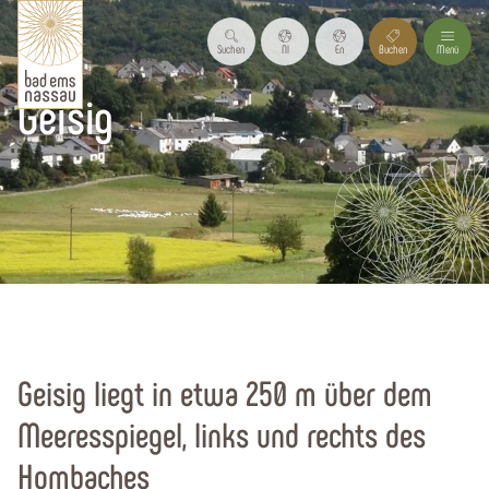
Suchen
Nl
En
Buchen
Menü
Geisig
Startseite
Urlaubsregion
Urlaubsorte
Alle Orte
Geisig liegt in etwa 250 m über dem
Meeresspiegel, links und rechts des
Hombaches