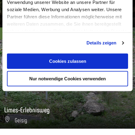
Verwendung unserer Website an unsere Partner für
Nikolauskapelle Geisig
soziale Medien, Werbung und Analysen weiter. Unsere
Partner führen diese Informationen möglicherweise mit
Geisig
weiteren Daten zusammen, die Sie ihnen bereitgestellt
haben oder die sie im Rahmen Ihrer Nutzung der Dienste
8.2 km lang
gesammelt haben. Sie geben Einwilligung zu unseren
Details zeigen
Cookies, wenn Sie unsere Webseite weiterhin nutzen.
Cookies zulassen
Nur notwendige Cookies verwenden
Limes-Erlebnisweg
Geisig