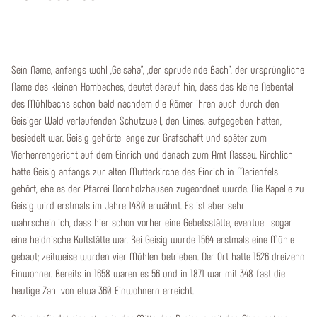
Sein Name, anfangs wohl „Geisaha", „der sprudelnde Bach", der ursprüngliche
Name des kleinen Hombaches, deutet darauf hin, dass das kleine Nebental
des Mühlbachs schon bald nachdem die Römer ihren auch durch den
Geisiger Wald verlaufenden Schutzwall, den Limes, aufgegeben hatten,
besiedelt war. Geisig gehörte lange zur Grafschaft und später zum
Vierherrengericht auf dem Einrich und danach zum Amt Nassau. Kirchlich
hatte Geisig anfangs zur alten Mutterkirche des Einrich in Marienfels
gehört, ehe es der Pfarrei Dornholzhausen zugeordnet wurde. Die Kapelle zu
Geisig wird erstmals im Jahre 1480 erwähnt. Es ist aber sehr
wahrscheinlich, dass hier schon vorher eine Gebetsstätte, eventuell sogar
eine heidnische Kultstätte war. Bei Geisig wurde 1564 erstmals eine Mühle
gebaut; zeitweise wurden vier Mühlen betrieben. Der Ort hatte 1526 dreizehn
Einwohner. Bereits in 1658 waren es 56 und in 1871 war mit 348 fast die
heutige Zahl von etwa 360 Einwohnern erreicht.