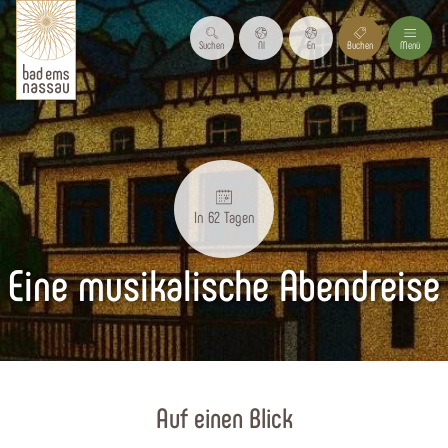
Suchen
Nl
En
Buchen
Menü
In 62 Tagen
Eine musikalische Abendreise
Startseite
Auf einen Blick