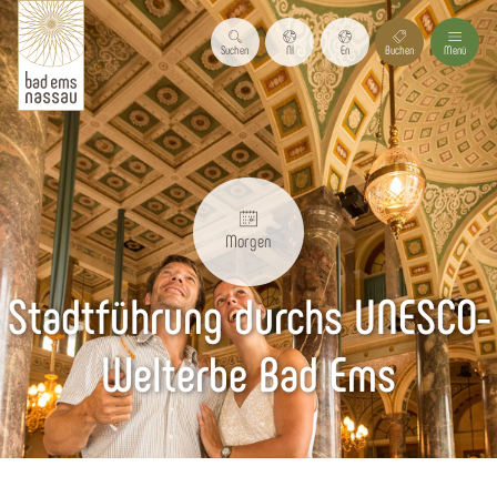
Suchen
Nl
En
Buchen
Menü
Morgen
Stadtführung durchs UNESCO-
Welterbe Bad Ems