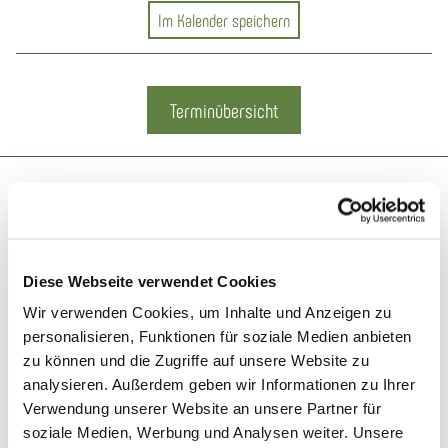
Im Kalender speichern
Dienstag,
Samstag,
Sam
Die
Sam
Die
25.08.2026
29.08.2026
22.0
26.0
29.0
19.0
Terminübersicht
14:00
14:00
1
1
1
1
bis
bis
15:00
15:00
1
1
1
1
Uhr
Uhr
Auf der Karte
Im
Im
Im
Im
Im
Im
alender
alender
Kalend
Kalend
Kalend
Kalend
peichern
peichern
speich
speich
speich
speich
Tourist-Info Bad Ems
Diese Webseite verwendet Cookies
Römerstraße 11
Wir verwenden Cookies, um Inhalte und Anzeigen zu
56130 Bad Ems
personalisieren, Funktionen für soziale Medien anbieten
zu können und die Zugriffe auf unsere Website zu
Tel.:
(0049) 2603 94150
analysieren. Außerdem geben wir Informationen zu Ihrer
E-Mail:
info@badems-nassau.info
Verwendung unserer Website an unsere Partner für
www.badems-nassau.info
soziale Medien, Werbung und Analysen weiter. Unsere