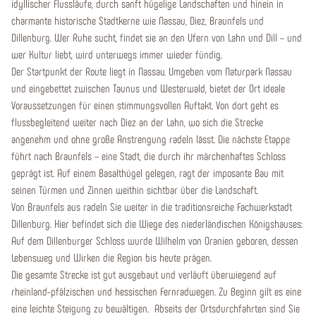
idyllischer Flussläufe, durch sanft hügelige Landschaften und hinein in
charmante historische Stadtkerne wie Nassau, Diez, Braunfels und
Dillenburg. Wer Ruhe sucht, findet sie an den Ufern von Lahn und Dill – und
wer Kultur liebt, wird unterwegs immer wieder fündig.
Der Startpunkt der Route liegt in Nassau. Umgeben vom Naturpark Nassau
und eingebettet zwischen Taunus und Westerwald, bietet der Ort ideale
Voraussetzungen für einen stimmungsvollen Auftakt. Von dort geht es
flussbegleitend weiter nach Diez an der Lahn, wo sich die Strecke
angenehm und ohne große Anstrengung radeln lässt. Die nächste Etappe
führt nach Braunfels – eine Stadt, die durch ihr märchenhaftes Schloss
geprägt ist. Auf einem Basalthügel gelegen, ragt der imposante Bau mit
seinen Türmen und Zinnen weithin sichtbar über die Landschaft.
Von Braunfels aus radeln Sie weiter in die traditionsreiche Fachwerkstadt
Dillenburg. Hier befindet sich die Wiege des niederländischen Königshauses:
Auf dem Dillenburger Schloss wurde Wilhelm von Oranien geboren, dessen
Lebensweg und Wirken die Region bis heute prägen.
Die gesamte Strecke ist gut ausgebaut und verläuft überwiegend auf
rheinland-pfälzischen und hessischen Fernradwegen. Zu Beginn gilt es eine
eine leichte Steigung zu bewältigen. Abseits der Ortsdurchfahrten sind Sie