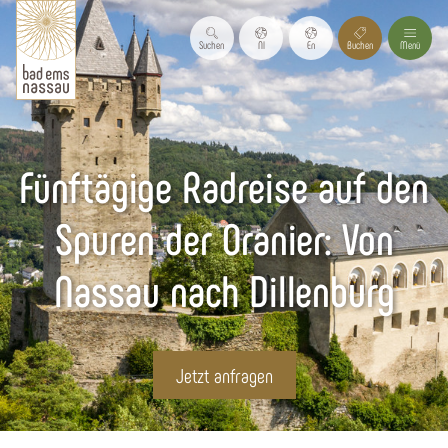
Suchen
Nl
En
Buchen
Menü
Fünftägige Radreise auf den
Spuren der Oranier: Von
Nassau nach Dillenburg
Jetzt anfragen