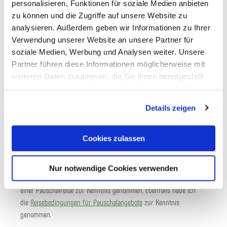
personalisieren, Funktionen für soziale Medien anbieten
zu können und die Zugriffe auf unsere Website zu
analysieren. Außerdem geben wir Informationen zu Ihrer
Verwendung unserer Website an unsere Partner für
Deine Nachricht
*
soziale Medien, Werbung und Analysen weiter. Unsere
Partner führen diese Informationen möglicherweise mit
weiteren Daten zusammen, die Sie ihnen bereitgestellt
haben oder die sie im Rahmen Ihrer Nutzung der Dienste
gesammelt haben. Sie geben Einwilligung zu unseren
Details zeigen
Cookies, wenn Sie unsere Webseite weiterhin nutzen.
Bitte bestätigen Sie, dass Sie die folgenden Informationen zur Kenntnis
Cookies zulassen
genommen haben. (Zum Betrachten der PDF-Dokumente benötigen Sie den
Acrobat Reader
, den Sie hier kostenlos herunterladen
*
Nur notwendige Cookies verwenden
Ja, ich habe das
Formblatt
zur Unterrichtung des Reisenden bei
einer Pauschalreise zur Kenntnis genommen. Ebenfalls habe ich
die
Reisebedingungen für Pauschalangebote
zur Kenntnis
genommen.