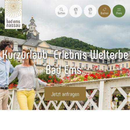
Suchen
Nl
En
Buchen
Menü
Kurzurlaub "Erlebnis Welterbe
Bad Ems"
Jetzt anfragen
Startseite