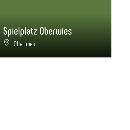
Spielplatz Oberwies
Sp
Oberwies