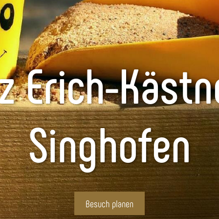
tz Erich-Kästn
Singhofen
Besuch planen