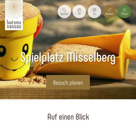
Suchen
Nl
En
Buchen
Menü
Spielplatz Misselberg
Besuch planen
Startseite
Auf einen Blick