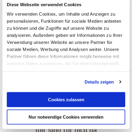
Diese Webseite verwendet Cookies
Wir verwenden Cookies, um Inhalte und Anzeigen zu
personalisieren, Funktionen für soziale Medien anbieten
zu können und die Zugriffe auf unsere Website zu
Spielplatz Oberwies
analysieren. Außerdem geben wir Informationen zu Ihrer
Oberwies
Verwendung unserer Website an unsere Partner für
soziale Medien, Werbung und Analysen weiter. Unsere
Partner führen diese Informationen möglicherweise mit
weiteren Daten zusammen, die Sie ihnen bereitgestellt
haben oder die sie im Rahmen Ihrer Nutzung der Dienste
gesammelt haben. Sie geben Einwilligung zu unseren
Details zeigen
Cookies, wenn Sie unsere Webseite weiterhin nutzen.
Cookies zulassen
Nur notwendige Cookies verwenden
Wir sind für dich da