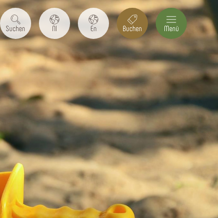
Suchen
Nl
En
Buchen
Menü