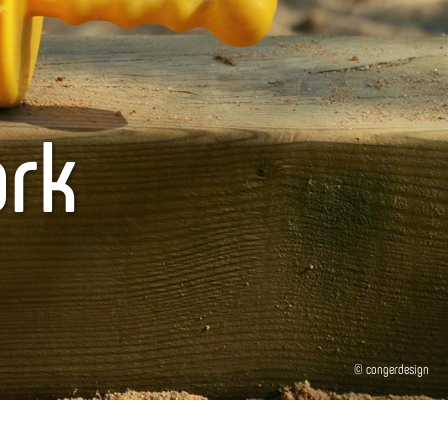
ark
© congerdesign