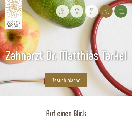
Suchen
Nl
En
Buchen
Menü
Zahnarzt Dr. Matthias Tarkel
Besuch planen
Startseite
Auf einen Blick