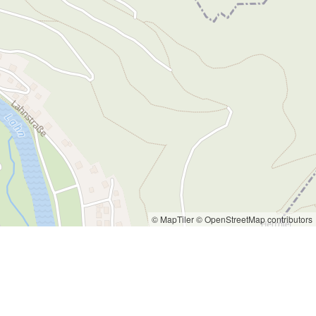
© MapTiler
© OpenStreetMap contributors