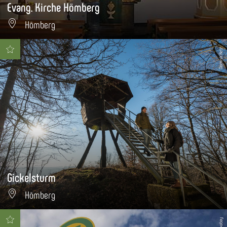
Evang. Kirche Hömberg
Hömberg
Dominik Ketz
Gickelsturm
Hömberg
Pixabay