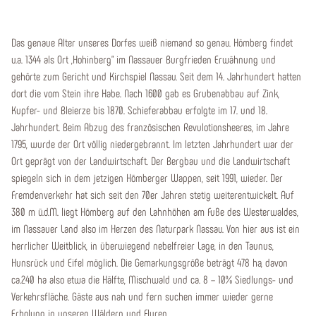
Das genaue Alter unseres Dorfes weiß niemand so genau. Hömberg findet
u.a. 1344 als Ort „Hohinberg“ im Nassauer Burgfrieden Erwähnung und
gehörte zum Gericht und Kirchspiel Nassau. Seit dem 14. Jahrhundert hatten
dort die vom Stein ihre Habe. Nach 1600 gab es Grubenabbau auf Zink,
Kupfer- und Bleierze bis 1870. Schieferabbau erfolgte im 17. und 18.
Jahrhundert. Beim Abzug des französischen Revulotionsheeres, im Jahre
1795, wurde der Ort völlig niedergebrannt. Im letzten Jahrhundert war der
Ort geprägt von der Landwirtschaft. Der Bergbau und die Landwirtschaft
spiegeln sich in dem jetzigen Hömberger Wappen, seit 1991, wieder. Der
Fremdenverkehr hat sich seit den 70er Jahren stetig weiterentwickelt. Auf
380 m ü.d.M. liegt Hömberg auf den Lahnhöhen am Fuße des Westerwaldes,
im Nassauer Land also im Herzen des Naturpark Nassau. Von hier aus ist ein
herrlicher Weitblick, in überwiegend nebelfreier Lage, in den Taunus,
Hunsrück und Eifel möglich. Die Gemarkungsgröße beträgt 478 ha, davon
ca.240 ha also etwa die Hälfte, Mischwald und ca. 8 – 10% Siedlungs- und
Verkehrsfläche. Gäste aus nah und fern suchen immer wieder gerne
Erholung in unseren Wäldern und Fluren.