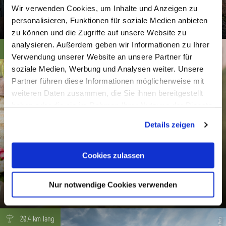
Rasthütte Herrenlay
Wir verwenden Cookies, um Inhalte und Anzeigen zu
personalisieren, Funktionen für soziale Medien anbieten
Hömberg
zu können und die Zugriffe auf unsere Website zu
analysieren. Außerdem geben wir Informationen zu Ihrer
öffnet um 17:00 Uhr
Lahntal Tourismus Verbandes e. V. - Dominik Ketz
Verwendung unserer Website an unsere Partner für
soziale Medien, Werbung und Analysen weiter. Unsere
Partner führen diese Informationen möglicherweise mit
weiteren Daten zusammen, die Sie ihnen bereitgestellt
haben oder die sie im Rahmen Ihrer Nutzung der Dienste
gesammelt haben. Sie geben Einwilligung zu unseren
Details zeigen
Cookies, wenn Sie unsere Webseite weiterhin nutzen.
Cookies zulassen
Hotel Taunusblick
Nur notwendige Cookies verwenden
Hömberg
20.4 km lang