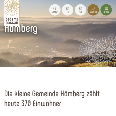
Suchen
Nl
En
Buchen
Menü
Hömberg
© Lahn Taunus Toruismusverband
Startseite
Urlaubsregion
Urlaubsorte
Alle Orte
Die kleine Gemeinde Hömberg zählt
heute 370 Einwohner