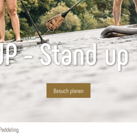
P - Stand up
Besuch planen
Paddeling