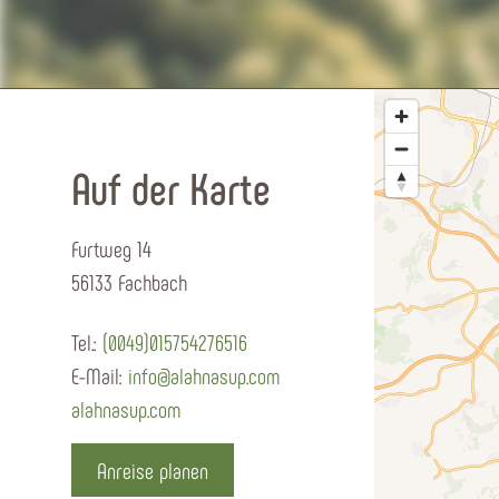
Auf der Karte
Furtweg 14
56133 Fachbach
Tel.:
(0049)015754276516
E-Mail:
info@alahnasup.com
alahnasup.com
Anreise planen