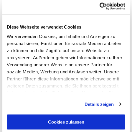
© Dominik Ketz/TBEN
Diese Webseite verwendet Cookies
Wir verwenden Cookies, um Inhalte und Anzeigen zu
personalisieren, Funktionen für soziale Medien anbieten
zu können und die Zugriffe auf unsere Website zu
analysieren. Außerdem geben wir Informationen zu Ihrer
Verwendung unserer Website an unsere Partner für
soziale Medien, Werbung und Analysen weiter. Unsere
UNESCO-Welterbe römischer Limes
Partner führen diese Informationen möglicherweise mit
Bad Ems
weiteren Daten zusammen, die Sie ihnen bereitgestellt
haben oder die sie im Rahmen Ihrer Nutzung der Dienste
gesammelt haben. Sie geben Einwilligung zu unseren
Details zeigen
Cookies, wenn Sie unsere Webseite weiterhin nutzen.
Cookies zulassen