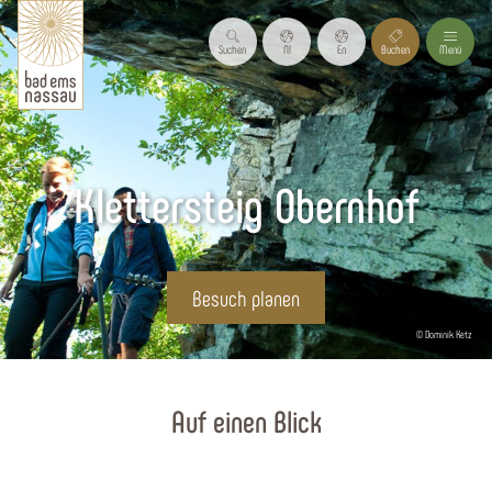
Suchen
Nl
En
Buchen
Menü
Klettersteig Obernhof
Besuch planen
© Dominik Ketz
Startseite
Auf einen Blick