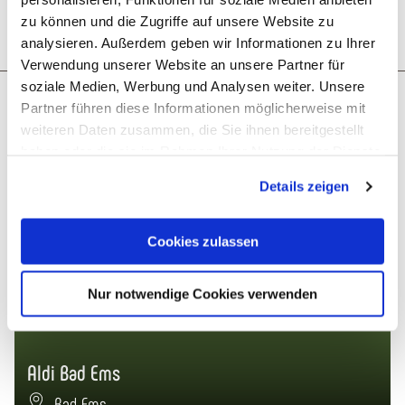
zu können und die Zugriffe auf unsere Website zu
Anreise planen
PDF erzeugen
analysieren. Außerdem geben wir Informationen zu Ihrer
Verwendung unserer Website an unsere Partner für
soziale Medien, Werbung und Analysen weiter. Unsere
Das könnte dich auch interessieren
Partner führen diese Informationen möglicherweise mit
weiteren Daten zusammen, die Sie ihnen bereitgestellt
haben oder die sie im Rahmen Ihrer Nutzung der Dienste
gesammelt haben. Sie geben Einwilligung zu unseren
Details zeigen
Cookies, wenn Sie unsere Webseite weiterhin nutzen.
Cookies zulassen
Nur notwendige Cookies verwenden
Aldi Bad Ems
Bad Ems