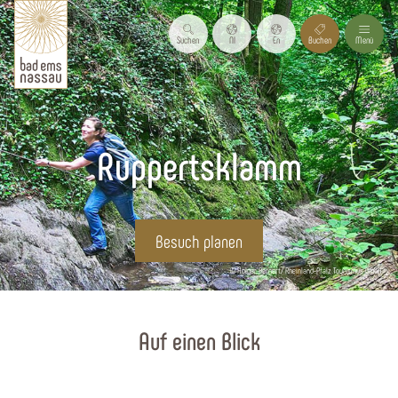
Suchen
Nl
En
Buchen
Menü
Ruppertsklamm
Besuch planen
© Holger Bernert/ Rheinland-Pfalz Tourismus GmbH
Startseite
Auf einen Blick