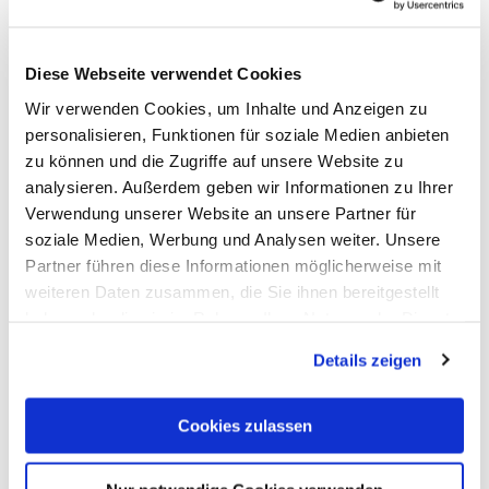
© Dominik Ketz
Diese Webseite verwendet Cookies
Wir verwenden Cookies, um Inhalte und Anzeigen zu
personalisieren, Funktionen für soziale Medien anbieten
zu können und die Zugriffe auf unsere Website zu
analysieren. Außerdem geben wir Informationen zu Ihrer
Verwendung unserer Website an unsere Partner für
Hohe Lay
soziale Medien, Werbung und Analysen weiter. Unsere
Nassau
Partner führen diese Informationen möglicherweise mit
weiteren Daten zusammen, die Sie ihnen bereitgestellt
haben oder die sie im Rahmen Ihrer Nutzung der Dienste
gesammelt haben. Sie geben Einwilligung zu unseren
Details zeigen
Cookies, wenn Sie unsere Webseite weiterhin nutzen.
Cookies zulassen