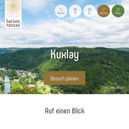
Suchen
Nl
En
Buchen
Menü
Kuxlay
Besuch planen
© LTV - Paaru Blofield
Startseite
Auf einen Blick